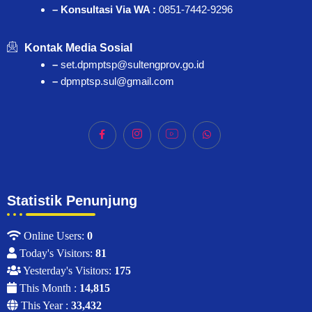
– Konsultasi Via WA :
0851-7442-9296
Kontak Media Sosial
–
set.dpmptsp@sultengprov.go.id
–
dpmptsp.sul@gmail.com
Statistik Penunjung
Online Users:
0
Today's Visitors:
81
Yesterday's Visitors:
175
This Month :
14,815
This Year :
33,432