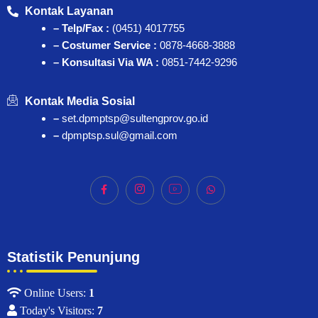
Kontak Layanan
– Telp/Fax :
(0451) 4017755
– Costumer Service :
0878-4668-3888
– Konsultasi Via WA :
0851-7442-9296
Kontak Media Sosial
–
set.dpmptsp@sultengprov.go.id
–
dpmptsp.sul@gmail.com
Statistik Penunjung
Online Users:
1
Today's Visitors:
7