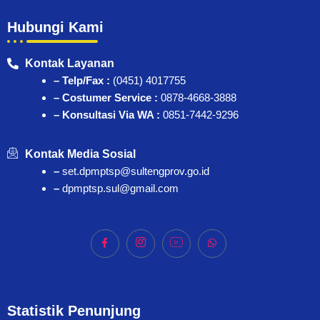
Hubungi Kami
Kontak Layanan
– Telp/Fax :
(0451) 4017755
– Costumer Service :
0878-4668-3888
– Konsultasi Via WA :
0851-7442-9296
Kontak Media Sosial
–
set.dpmptsp@sultengprov.go.id
–
dpmptsp.sul@gmail.com
Statistik Penunjung