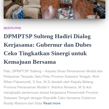
BERITA PPID
DPMPTSP Sulteng Hadiri Dialog
Kerjasama: Gubernur dan Dubes
Ceko Tingkatkan Sinergi untuk
Kemajuan Bersama
Palu, DPMPTSP Sulteng – Kepala Dinas Penanaman Modal dan
Pelayanan Terpadu Satu Pintu Provinsi Sulawesi Tengah, Moh.
Rifani Pakamundi, S.Sos, M.Si diwakili oleh Kepala Bidang
Promosi Penanaman Modal Ir. Marlina Nirwana, M.Si ikut
menghadiri pertemuan terkait kerjasama Pemerintah Provinsi
Sulawesi Tengah dengan Republik Ceko bersama Gubernur
Rusdy Mastura dan Duta
Read more