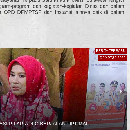
elayanan Terpadu Satu Pintu Provinsi Sulawesi Tengah
ogram-program dan kegiatan-kegiatan Dinas dan dalam
n OPD DPMPTSP dan Instansi lainnya baik di dalam
BERITA TERBARU
DPMPTSP 2026
SI PILAR ADLG BERJALAN OPTIMAL.