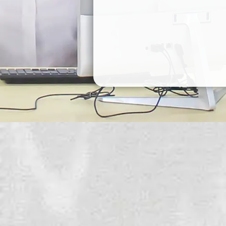
Bantuan La
Layanan ini tersedia secara
usaha berbasis risiko yang 
petugas kami