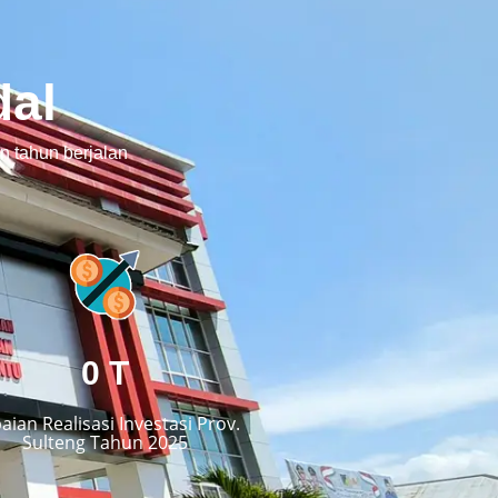
al
 tahun berjalan
0
T
aian Realisasi Investasi Prov.
Sulteng Tahun 2025