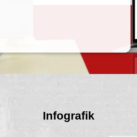
yanan Perizinan & Non
Perizinan
 online dan akan memandu Anda untuk memperoleh izin
Anda butuhkan, atau anda dapat meminta bantuan pada
 di kantor DPMPTSP Provinsi Sulteng
Infografik
Daftar Layanan dan SOP-nya