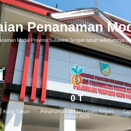
aian Penanaman Mod
nanaman Modal Provinsi Sulawesi Tengah tahun sebelumnya dan
T
0
T
 Asing Tahun
Penanaman Modal Dalam Negeri
Cap
Tahun 2025