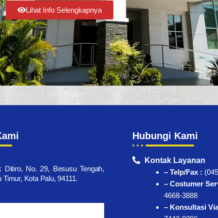
Lihat Info Selengkapnya
Kami
Hubungi Kami
Kontak Layanan
k Ditiro, No. 29, Besusu Tengah,
– Telp/Fax :
(045
Timur, Kota Palu, 94111.
– Costumer Serv
4668-3888
– Konsultasi Vi