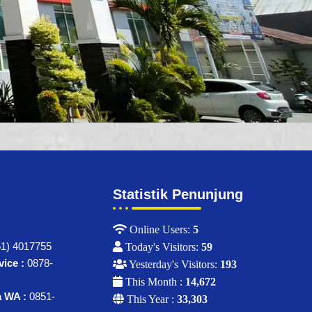
Statistik Penunjung
Online Users:
5
1) 4017755
Today's Visitors:
59
ice :
0878-
Yesterday's Visitors:
193
This Month :
14,672
a WA :
0851-
This Year :
33,303