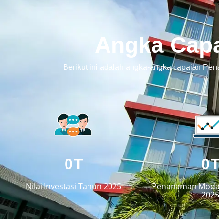
Angka Cap
Berikut ini adalah angka-angka capaian Pe
0
T
0
Nilai Investasi Tahun 2025
Penanaman Modal
2025