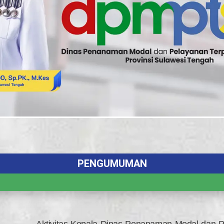
PENGUMUMAN
intu Kementerian BKPM