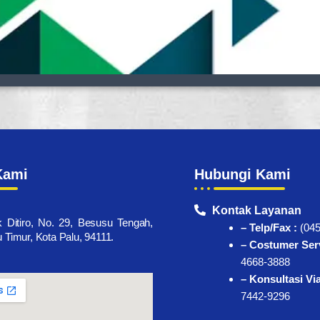
Kami
Hubungi Kami
Kontak Layanan
k Ditiro, No. 29, Besusu Tengah,
– Telp/Fax :
(045
Timur, Kota Palu, 94111.
– Costumer Serv
4668-3888
– Konsultasi Vi
7442-9296