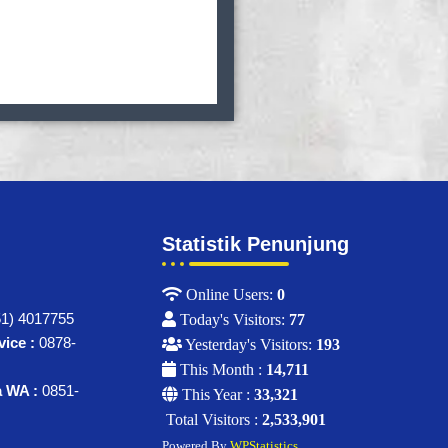
Statistik Penunjung
Online Users:
0
1) 4017755
Today's Visitors:
77
ice :
0878-
Yesterday's Visitors:
193
This Month :
14,711
a WA :
0851-
This Year :
33,321
Total Visitors :
2,533,901
Powered By
WPStatistics