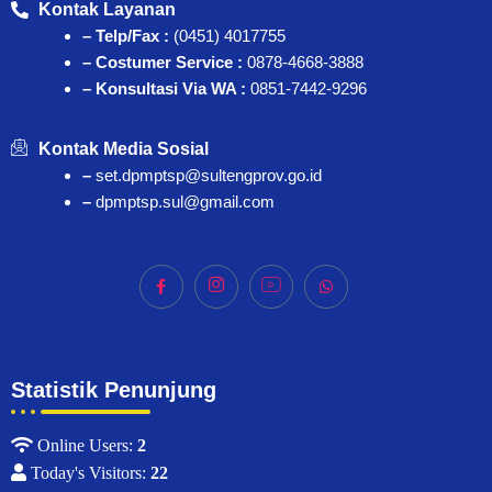
Kontak Layanan
– Telp/Fax :
(0451) 4017755
– Costumer Service :
0878-4668-3888
– Konsultasi Via WA :
0851-7442-9296
Kontak Media Sosial
–
set.dpmptsp@sultengprov.go.id
–
dpmptsp.sul@gmail.com
Statistik Penunjung
Online Users:
2
Today's Visitors:
22