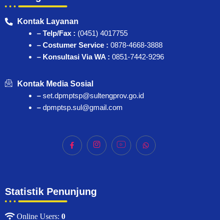
Kontak Layanan
– Telp/Fax :
(0451) 4017755
– Costumer Service :
0878-4668-3888
– Konsultasi Via WA :
0851-7442-9296
Kontak Media Sosial
–
set.dpmptsp@sultengprov.go.id
–
dpmptsp.sul@gmail.com
Statistik Penunjung
Online Users:
0