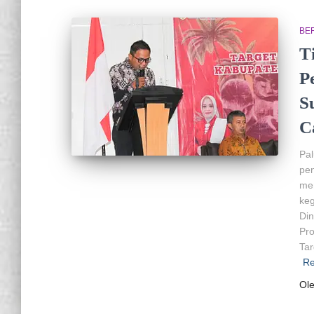
BER
T
P
S
C
Pal
pen
me
keg
Di
Pro
Tar
Re
Ol