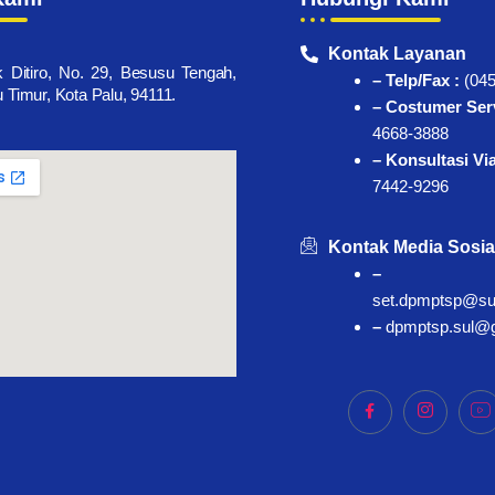
Kontak Layanan
k Ditiro, No. 29, Besusu Tengah,
– Telp/Fax :
(045
Timur, Kota Palu, 94111.
– Costumer Serv
4668-3888
– Konsultasi Vi
7442-9296
Kontak Media Sosia
–
set.dpmptsp@sul
–
dpmptsp.sul@