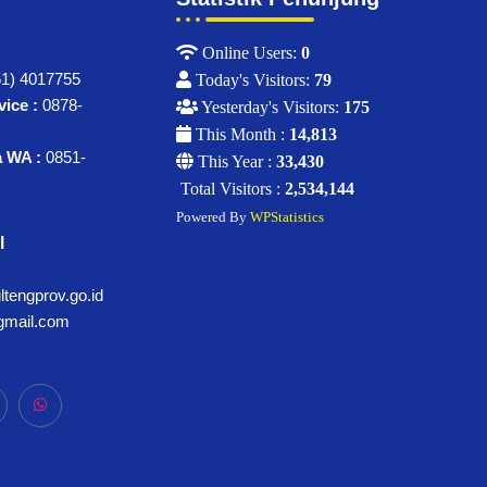
Online Users:
0
1) 4017755
Today's Visitors:
79
ice :
0878-
Yesterday's Visitors:
175
This Month :
14,813
a WA :
0851-
This Year :
33,430
Total Visitors :
2,534,144
Powered By
WPStatistics
l
tengprov.go.id
gmail.com