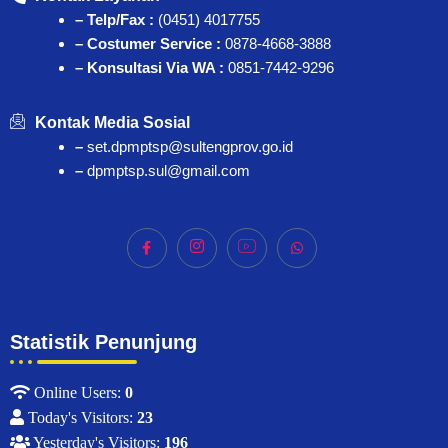
– Telp/Fax :
(0451) 4017755
– Costumer Service :
0878-4668-3888
– Konsultasi Via WA :
0851-7442-9296
Kontak Media Sosial
–
set.dpmptsp@sultengprov.go.id
–
dpmptsp.sul@gmail.com
Statistik Penunjung
Online Users:
0
Today's Visitors:
23
Yesterday's Visitors:
196