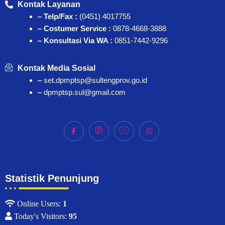
Kontak Layanan
– Telp/Fax :
(0451) 4017755
– Costumer Service :
0878-4668-3888
– Konsultasi Via WA :
0851-7442-9296
Kontak Media Sosial
–
set.dpmptsp@sultengprov.go.id
–
dpmptsp.sul@gmail.com
Statistik Penunjung
Online Users:
1
Today's Visitors:
95