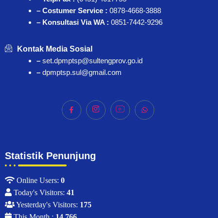
– Costumer Service :
0878-4668-3888
– Konsultasi Via WA :
0851-7442-9296
Kontak Media Sosial
–
set.dpmptsp@sultengprov.go.id
–
dpmptsp.sul@gmail.com
Statistik Penunjung
Online Users:
0
Today's Visitors:
41
Yesterday's Visitors:
175
This Month :
14,766