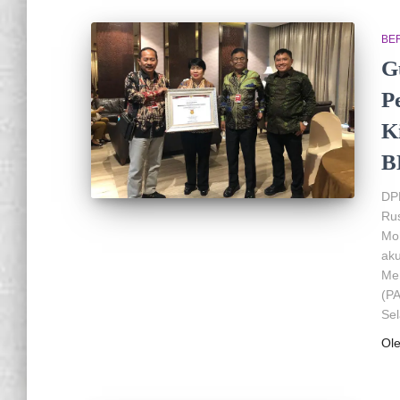
BER
G
P
K
B
DP
Ru
Mo
aku
Men
(PA
Sel
Ol