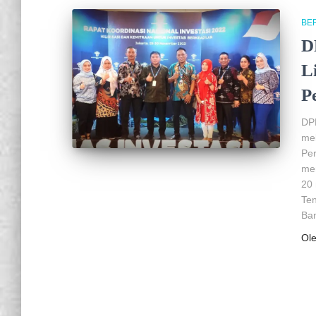
BER
D
L
P
DP
mel
Per
me
20 
Ten
Ban
Ol