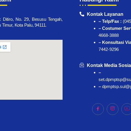
Kontak Layanan
k Ditiro, No. 29, Besusu Tengah,
– Telp/Fax :
(045
Timur, Kota Palu, 94111.
– Costumer Serv
4668-3888
– Konsultasi Vi
7442-9296
Kontak Media Sosia
–
set.dpmptsp@sul
–
dpmptsp.sul@