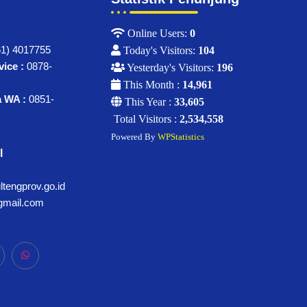
Online Users:
0
1) 4017755
Today's Visitors:
104
ice :
0878-
Yesterday's Visitors:
196
This Month :
14,961
a WA :
0851-
This Year :
33,605
Total Visitors :
2,534,558
Powered By
WPStatistics
l
tengprov.go.id
gmail.com