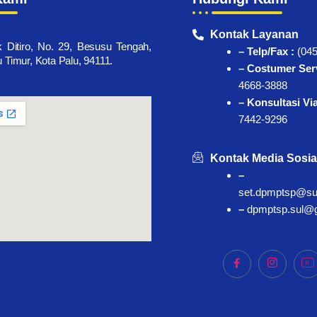
Kontak Layanan
k Ditiro, No. 29, Besusu Tengah,
– Telp/Fax :
(045
Timur, Kota Palu, 94111.
– Costumer Serv
4668-3888
– Konsultasi Vi
7442-9296
Kontak Media Sosia
–
set.dpmptsp@sul
–
dpmptsp.sul@