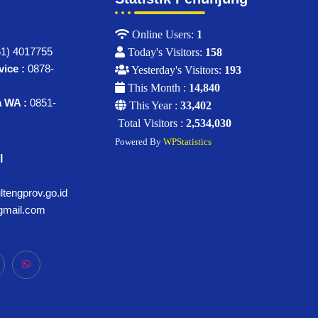
Online Users:
1
1) 4017755
Today's Visitors:
158
ice :
0878-
Yesterday's Visitors:
193
This Month :
14,840
a WA :
0851-
This Year :
33,402
Total Visitors :
2,534,030
Powered By
WPStatistics
l
tengprov.go.id
gmail.com