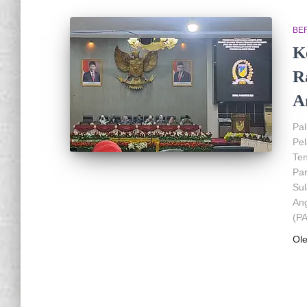
BER
K
R
A
Pa
Pel
Ten
Par
Su
Ang
(P
Ol