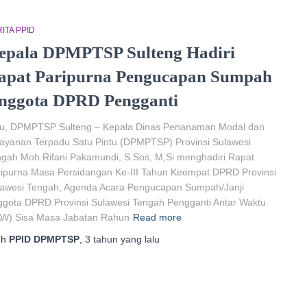
ITA PPID
epala DPMPTSP Sulteng Hadiri
apat Paripurna Pengucapan Sumpah
nggota DPRD Pengganti
lu, DPMPTSP Sulteng – Kepala Dinas Penanaman Modal dan
ayanan Terpadu Satu Pintu (DPMPTSP) Provinsi Sulawesi
gah Moh.Rifani Pakamundi, S.Sos, M,Si menghadiri Rapat
ipurna Masa Persidangan Ke-III Tahun Keempat DPRD Provinsi
lawesi Tengah, Agenda Acara Pengucapan Sumpah/Janji
gota DPRD Provinsi Sulawesi Tengah Pengganti Antar Waktu
AW) Sisa Masa Jabatan Rahun
Read more
eh
PPID DPMPTSP
,
3 tahun
yang lalu