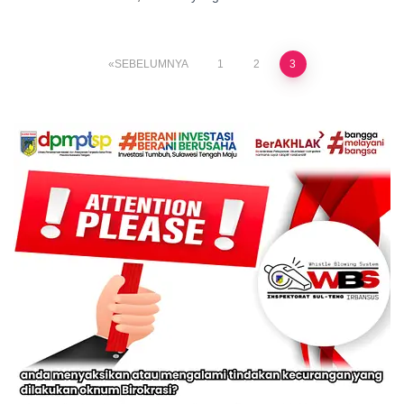
SEBELUMNYA
1
2
3