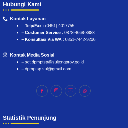
Hubungi Kami
Kontak Layanan
– Telp/Fax :
(0451) 4017755
– Costumer Service :
0878-4668-3888
– Konsultasi Via WA :
0851-7442-9296
Kontak Media Sosial
–
set.dpmptsp@sultengprov.go.id
–
dpmptsp.sul@gmail.com
Statistik Penunjung