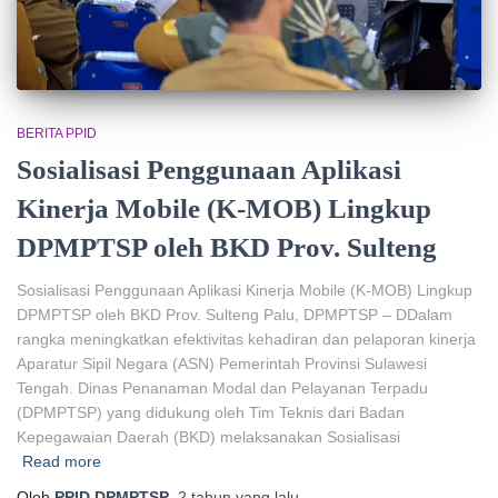
BERITA PPID
Sosialisasi Penggunaan Aplikasi
Kinerja Mobile (K-MOB) Lingkup
DPMPTSP oleh BKD Prov. Sulteng
Sosialisasi Penggunaan Aplikasi Kinerja Mobile (K-MOB) Lingkup
DPMPTSP oleh BKD Prov. Sulteng Palu, DPMPTSP – DDalam
rangka meningkatkan efektivitas kehadiran dan pelaporan kinerja
Aparatur Sipil Negara (ASN) Pemerintah Provinsi Sulawesi
Tengah. Dinas Penanaman Modal dan Pelayanan Terpadu
(DPMPTSP) yang didukung oleh Tim Teknis dari Badan
Kepegawaian Daerah (BKD) melaksanakan Sosialisasi
Read more
Oleh
PPID DPMPTSP
,
2 tahun
yang lalu