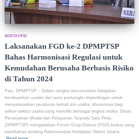
BERITA PPID
Laksanakan FGD ke-2 DPMPTSP
Bahas Harmonisasi Regulasi untuk
Kemudahan Berusaha Berbasis Risiko
di Tahun 2024
Palu, DPMPTSP – Dalam rangka merumuskan kebijakan
berdasarkan usulan dari para pemangku kepentingan untuk
menyelaraskan peraturan terkait izin usaha, khususnya bagi
sektor-sektor usaha yang memiliki berbagai tingkat resiko. Dinas
Penanaman Modal dan Pelayanan Terpadu Satu Pintu
(DPMPTSP) mengadakan Forum Grup Diskusi (FGD) kedua yang
membahas tentang Rekomendasi Kebijakan Sektor Usaha
Read more