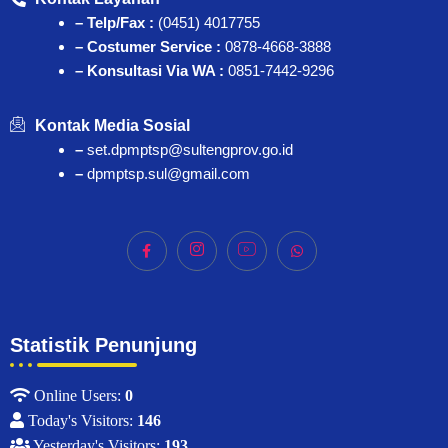
– Telp/Fax :
(0451) 4017755
– Costumer Service :
0878-4668-3888
– Konsultasi Via WA :
0851-7442-9296
Kontak Media Sosial
–
set.dpmptsp@sultengprov.go.id
–
dpmptsp.sul@gmail.com
Statistik Penunjung
Online Users:
0
Today's Visitors:
146
Yesterday's Visitors:
193