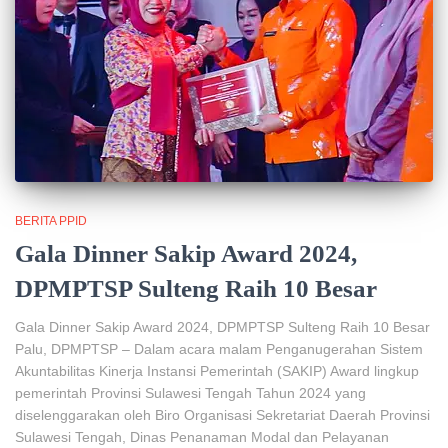
BERITA PPID
Gala Dinner Sakip Award 2024,
DPMPTSP Sulteng Raih 10 Besar
Gala Dinner Sakip Award 2024, DPMPTSP Sulteng Raih 10 Besar
Palu, DPMPTSP – Dalam acara malam Penganugerahan Sistem
Akuntabilitas Kinerja Instansi Pemerintah (SAKIP) Award lingkup
pemerintah Provinsi Sulawesi Tengah Tahun 2024 yang
diselenggarakan oleh Biro Organisasi Sekretariat Daerah Provinsi
Sulawesi Tengah, Dinas Penanaman Modal dan Pelayanan