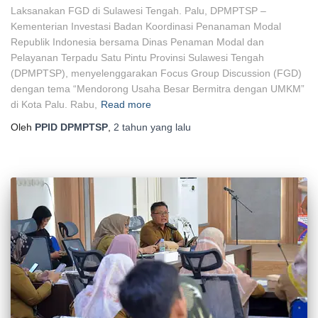
Laksanakan FGD di Sulawesi Tengah. Palu, DPMPTSP –
Kementerian Investasi Badan Koordinasi Penanaman Modal
Republik Indonesia bersama Dinas Penaman Modal dan
Pelayanan Terpadu Satu Pintu Provinsi Sulawesi Tengah
(DPMPTSP), menyelenggarakan Focus Group Discussion (FGD)
dengan tema “Mendorong Usaha Besar Bermitra dengan UMKM”
di Kota Palu. Rabu,
Read more
Oleh
PPID DPMPTSP
,
2 tahun
yang lalu