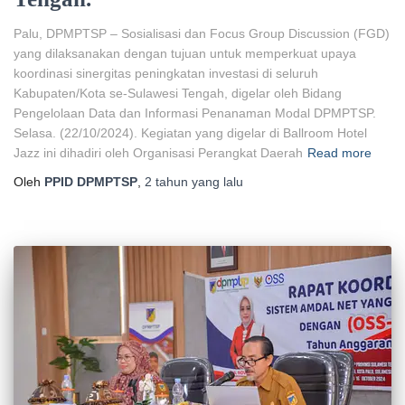
Palu, DPMPTSP – Sosialisasi dan Focus Group Discussion (FGD)
yang dilaksanakan dengan tujuan untuk memperkuat upaya
koordinasi sinergitas peningkatan investasi di seluruh
Kabupaten/Kota se-Sulawesi Tengah, digelar oleh Bidang
Pengelolaan Data dan Informasi Penanaman Modal DPMPTSP.
Selasa. (22/10/2024). Kegiatan yang digelar di Ballroom Hotel
Jazz ini dihadiri oleh Organisasi Perangkat Daerah
Read more
Oleh
PPID DPMPTSP
,
2 tahun
yang lalu