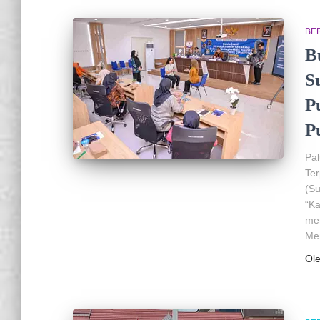
BER
B
S
P
P
Pa
Ter
(Su
“Ka
men
Men
Ol