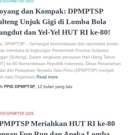
ITA DPMPTSP 2025
oyang dan Kompak: DPMPTSP
ulteng Unjuk Gigi di Lomba Bola
angdut dan Yel-Yel HUT RI ke-80!
lu, DPMPTSP – Semangat kemerdekaan dan sportivitas benar-
ar membara di lingkungan Pemerintah Provinsi Sulawesi
gah (Sulteng). Dalam rangkaian perayaan Hari Ulang Tahun
UT) ke-80 Kemerdekaan Republik Indonesia, Dinas Penanaman
dal dan Pelayanan Terpadu Satu Pintu (DPMPTSP) menjadi
ah satu Organisasi
Read more
eh
PPID DPMPTSP
,
12 bulan
yang lalu
ITA DPMPTSP 2025
PMPTSP Meriahkan HUT RI ke-80
engan Fun Run dan Aneka Lomba