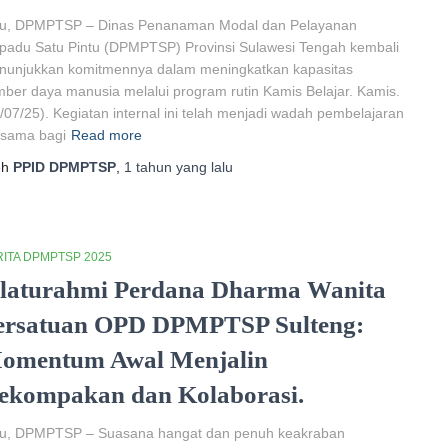
lu, DPMPTSP – Dinas Penanaman Modal dan Pelayanan
padu Satu Pintu (DPMPTSP) Provinsi Sulawesi Tengah kembali
nunjukkan komitmennya dalam meningkatkan kapasitas
ber daya manusia melalui program rutin Kamis Belajar. Kamis.
/07/25). Kegiatan internal ini telah menjadi wadah pembelajaran
rsama bagi
Read more
eh
PPID DPMPTSP
,
1 tahun
yang lalu
ITA DPMPTSP 2025
ilaturahmi Perdana Dharma Wanita
ersatuan OPD DPMPTSP Sulteng:
omentum Awal Menjalin
ekompakan dan Kolaborasi.
lu, DPMPTSP – Suasana hangat dan penuh keakraban