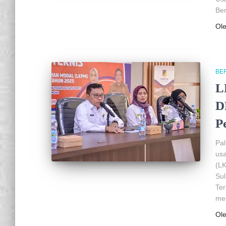
Ber
Ol
BER
L
D
P
Pa
us
(LK
Su
Ter
men
Ol