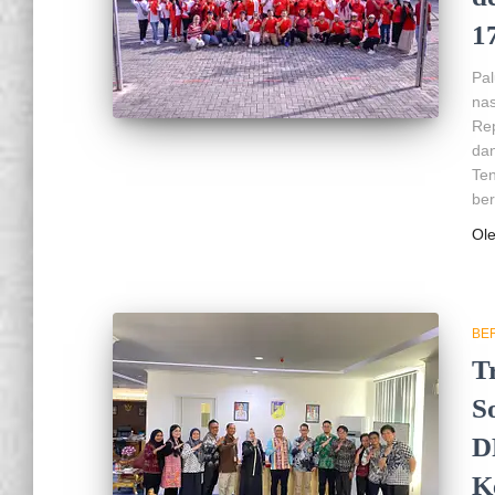
1
Pa
na
Rep
dan
Te
ber
Ol
BER
T
S
D
K