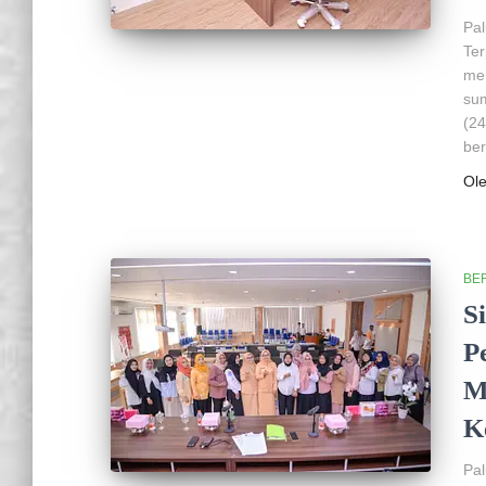
Pa
Ter
me
sum
(24
be
Ol
BER
S
P
M
K
Pa