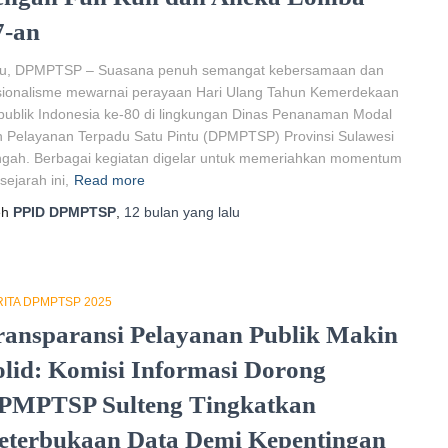
7-an
lu, DPMPTSP – Suasana penuh semangat kebersamaan dan
sionalisme mewarnai perayaan Hari Ulang Tahun Kemerdekaan
ublik Indonesia ke-80 di lingkungan Dinas Penanaman Modal
 Pelayanan Terpadu Satu Pintu (DPMPTSP) Provinsi Sulawesi
ngah. Berbagai kegiatan digelar untuk memeriahkan momentum
sejarah ini,
Read more
eh
PPID DPMPTSP
,
12 bulan
yang lalu
ITA DPMPTSP 2025
ransparansi Pelayanan Publik Makin
olid: Komisi Informasi Dorong
PMPTSP Sulteng Tingkatkan
eterbukaan Data Demi Kepentingan