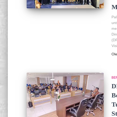
M
Pa
unt
men
Di
(DP
Vis
Ol
BER
D
B
T
S