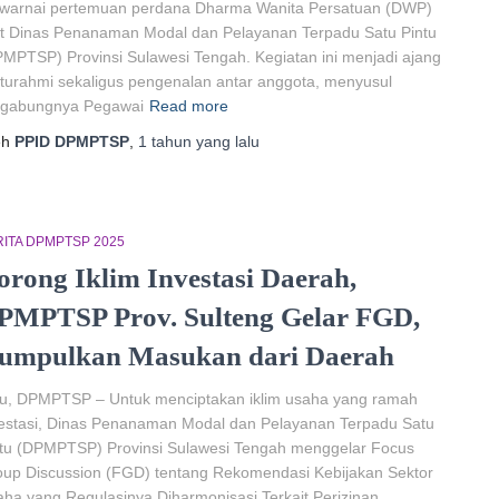
warnai pertemuan perdana Dharma Wanita Persatuan (DWP)
t Dinas Penanaman Modal dan Pelayanan Terpadu Satu Pintu
MPTSP) Provinsi Sulawesi Tengah. Kegiatan ini menjadi ajang
aturahmi sekaligus pengenalan antar anggota, menyusul
rgabungnya Pegawai
Read more
eh
PPID DPMPTSP
,
1 tahun
yang lalu
ITA DPMPTSP 2025
orong Iklim Investasi Daerah,
PMPTSP Prov. Sulteng Gelar FGD,
umpulkan Masukan dari Daerah
lu, DPMPTSP – Untuk menciptakan iklim usaha yang ramah
estasi, Dinas Penanaman Modal dan Pelayanan Terpadu Satu
ntu (DPMPTSP) Provinsi Sulawesi Tengah menggelar Focus
up Discussion (FGD) tentang Rekomendasi Kebijakan Sektor
ha yang Regulasinya Diharmonisasi Terkait Perizinan