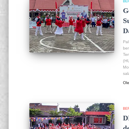
BER
G
S
D
Pa
ben
Ten
(H
Mo
sal
Ol
BER
D
d