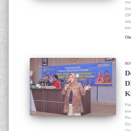
me
Uni
(DP
sil
be
Ol
BER
D
D
K
Pa
inv
Pi
Gro
Usa